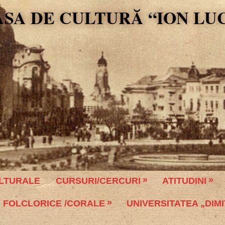
ASA DE CULTURĂ “ION LU
LTURALE
CURSURI/CERCURI
ATITUDINI
 FOLCLORICE /CORALE
UNIVERSITATEA „DIMI