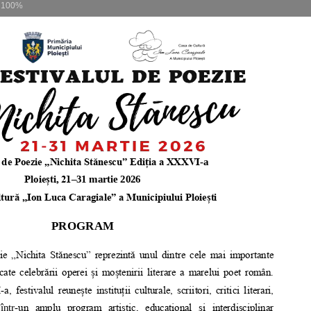
m
100%