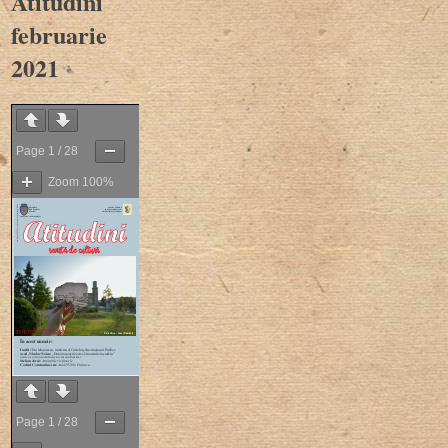
Atitudini
februarie
2021
Page
1
/
28
Zoom
100%
Page
1
/
28