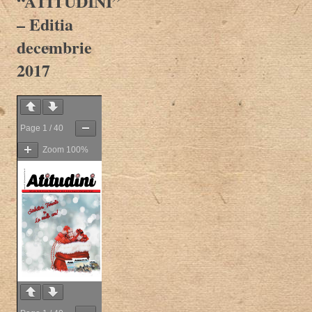
“ATITUDINI”
– Editia
decembrie
2017
Page
1
/
40
Zoom
100%