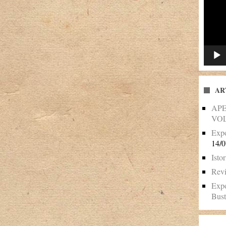
AR
AP
VO
Expo
14/0
Istor
Revi
Expo
Bust