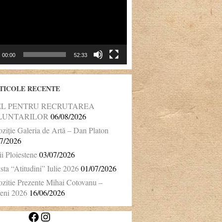
00:00
52:33
TICOLE RECENTE
EL PENTRU RECRUTAREA
LUNTARILOR
06/08/2026
ziție Galeria de Artă – Dan Platon
7/2026
ii Ploiestene
03/07/2026
sta “Atitudini” Iulie 2026
01/07/2026
zitie Prezente Mihai Cotovanu –
eni 2026
16/06/2026
Facebook
Instagram