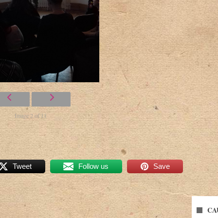
Image 2 of 11
Tweet
Follow us
Save
CA