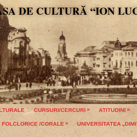
ASA DE CULTURĂ “ION LU
LTURALE
CURSURI/CERCURI
ATITUDINI
 FOLCLORICE /CORALE
UNIVERSITATEA „DIMI