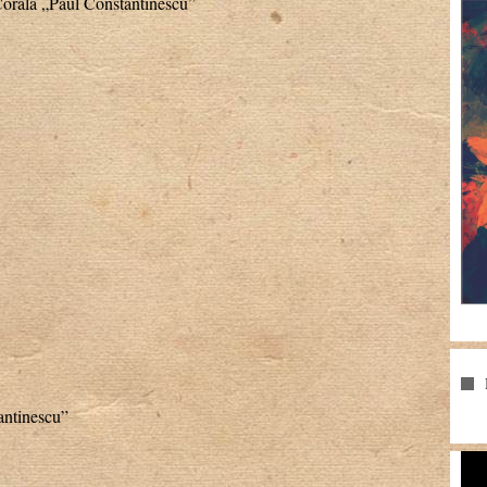
orala „Paul Constantinescu”
antinescu”
Pla
vid