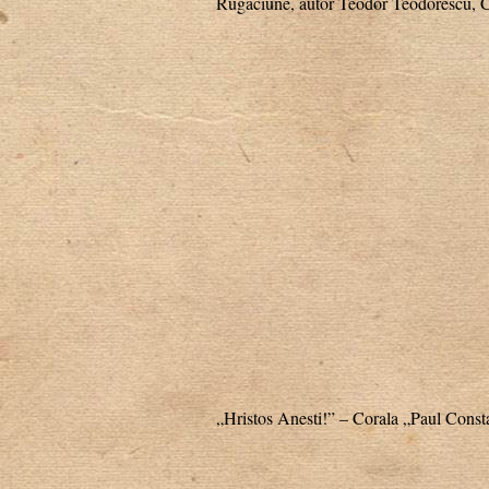
Rugăciune, autor Teodor Teodorescu, C
„Hristos Anesti!” – Corala „Paul Const