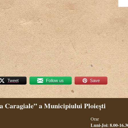
Tweet
Follow us
Save
 Caragiale” a Municipiului Ploiești
Orar
Luni-Joi: 8.00-16.3