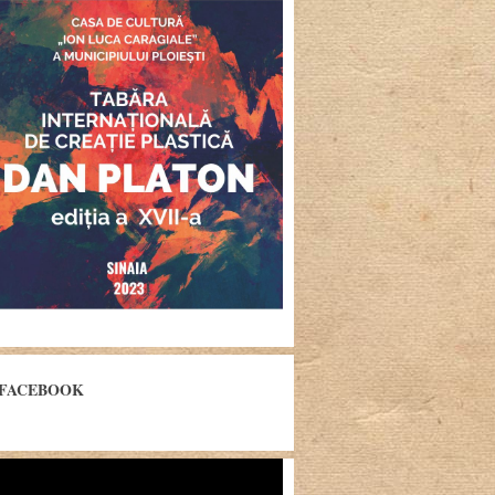
FACEBOOK
yer
eo