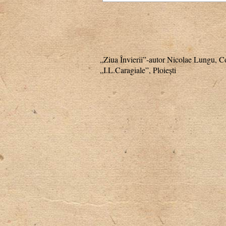
„Ziua Învierii”-autor Nicolae Lungu, C
„I.L.Caragiale”, Ploiești