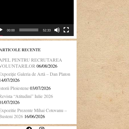
00:00
52:33
ARTICOLE RECENTE
APEL PENTRU RECRUTAREA
VOLUNTARILOR
06/08/2026
Expoziție Galeria de Artă – Dan Platon
14/07/2026
Istorii Ploiestene
03/07/2026
Revista “Atitudini” Iulie 2026
01/07/2026
Expozitie Prezente Mihai Cotovanu –
Busteni 2026
16/06/2026