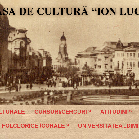
ASA DE CULTURĂ “ION LU
LTURALE
CURSURI/CERCURI
ATITUDINI
 FOLCLORICE /CORALE
UNIVERSITATEA „DIMI