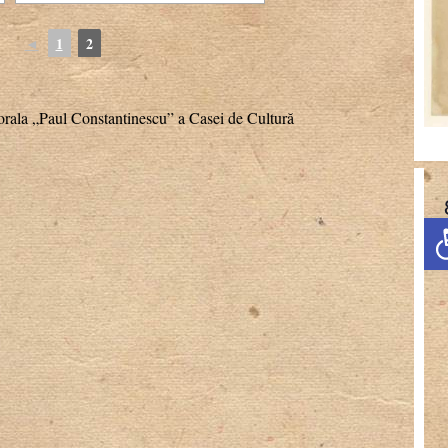
◄
1
2
orala „Paul Constantinescu” a Casei de Cultură