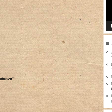
ntinescu”