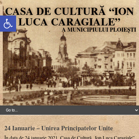
CASA DE CULTURĂ “ION
Deschide bara de unelte
LUCA CARAGIALE”
24 Ianuarie – Unirea Principatelor Unite
În data de 24 ianuarie 2021, Casa de Cultură „Ion Luca Caragiale”