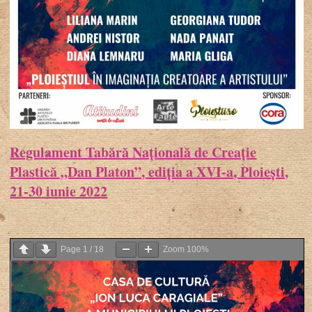
Regulament Tabără Națională de Creație
Plastică „Dan Platon”, ediția a XVI-a, Ploiești,
21-30 iunie 2022
Page
1
/
18
Zoom
100%