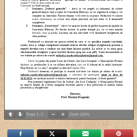
Page
1
/
1
Zoom
100%