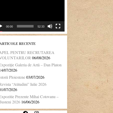
00:00
52:33
ARTICOLE RECENTE
APEL PENTRU RECRUTAREA
VOLUNTARILOR
06/08/2026
Expoziție Galeria de Artă – Dan Platon
14/07/2026
Istorii Ploiestene
03/07/2026
Revista “Atitudini” Iulie 2026
01/07/2026
Expozitie Prezente Mihai Cotovanu –
Busteni 2026
16/06/2026