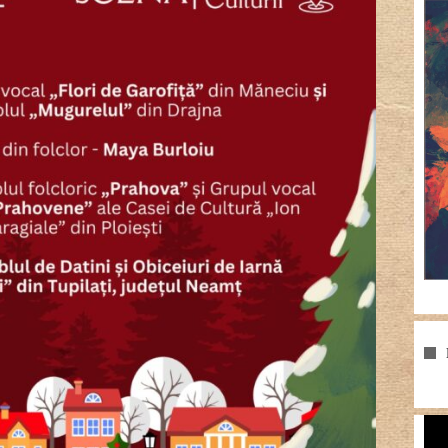
Pla
vid