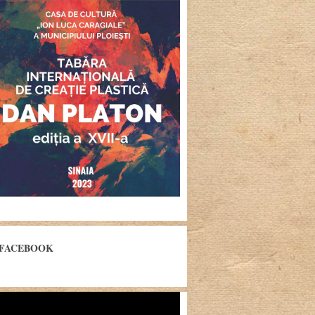
FACEBOOK
yer
eo