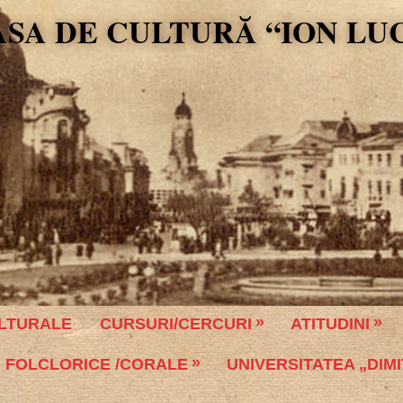
ASA DE CULTURĂ “ION LU
LTURALE
CURSURI/CERCURI
ATITUDINI
 FOLCLORICE /CORALE
UNIVERSITATEA „DIMI