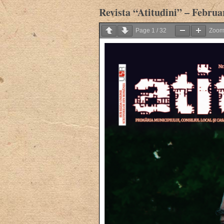
Revista “Atitudini” – Februa
Page
1
/
32
Zoo