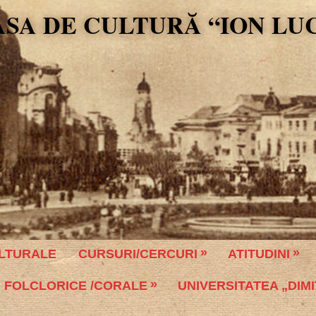
ASA DE CULTURĂ “ION LU
LTURALE
CURSURI/CERCURI
ATITUDINI
 FOLCLORICE /CORALE
UNIVERSITATEA „DIMI