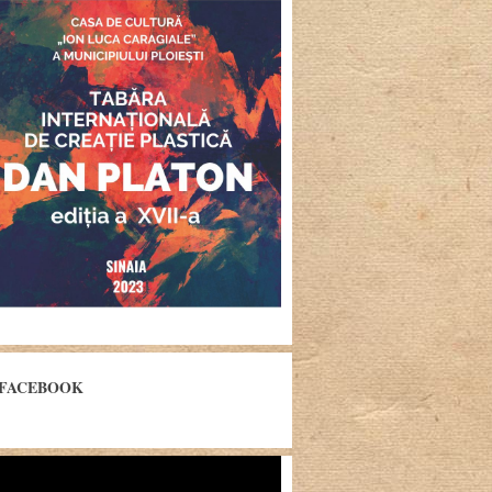
FACEBOOK
yer
eo