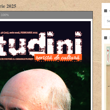
rie 2025
m
100%