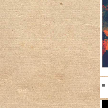
Pla
vid