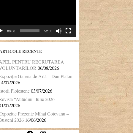
00:00
52:33
ARTICOLE RECENTE
APEL PENTRU RECRUTAREA
VOLUNTARILOR
06/08/2026
Expoziție Galeria de Artă – Dan Platon
14/07/2026
Istorii Ploiestene
03/07/2026
Revista “Atitudini” Iulie 2026
01/07/2026
Expozitie Prezente Mihai Cotovanu –
Busteni 2026
16/06/2026