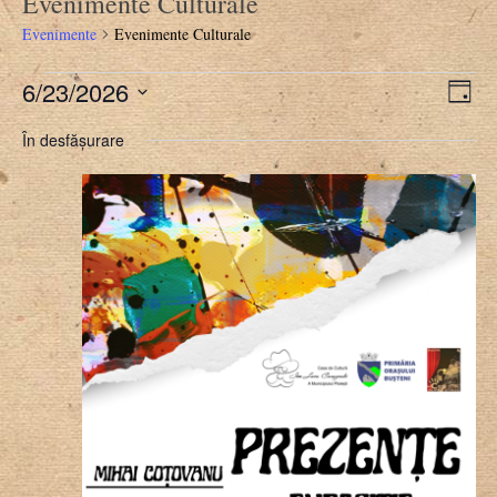
Evenimente Culturale
Evenimente
Evenimente Culturale
Evenimente
6/23/2026
Navi
Nav
Zi
în
Selectează
pentru
în
În desfășurare
data.
vizu
23/06/2026
vizua
Eve