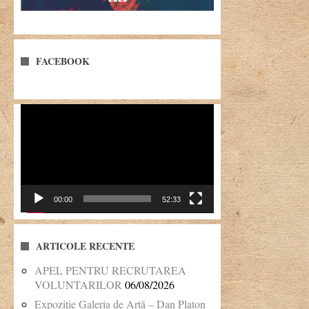
FACEBOOK
Player
video
00:00
52:33
ARTICOLE RECENTE
APEL PENTRU RECRUTAREA
VOLUNTARILOR
06/08/2026
Expoziție Galeria de Artă – Dan Platon