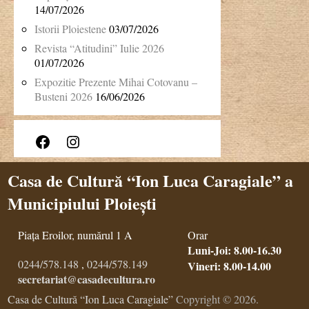
14/07/2026
Istorii Ploiestene
03/07/2026
Revista “Atitudini” Iulie 2026
01/07/2026
Expozitie Prezente Mihai Cotovanu –
Busteni 2026
16/06/2026
Facebook
Instagram
Casa de Cultură “Ion Luca Caragiale” a
Municipiului Ploiești
Piața Eroilor, numărul 1 A
Orar
Luni-Joi: 8.00-16.30
0244/578.148
,
0244/578.149
Vineri: 8.00-14.00
secretariat@casadecultura.ro
Casa de Cultură “Ion Luca Caragiale”
Copyright © 2026.