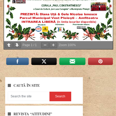
Page
1
/
1
Zoom
100%
CAUTĂ ÎN SITE
REVISTA “ATITUDINI”