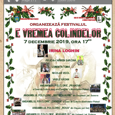
Page
1
/
1
Zoom
100%