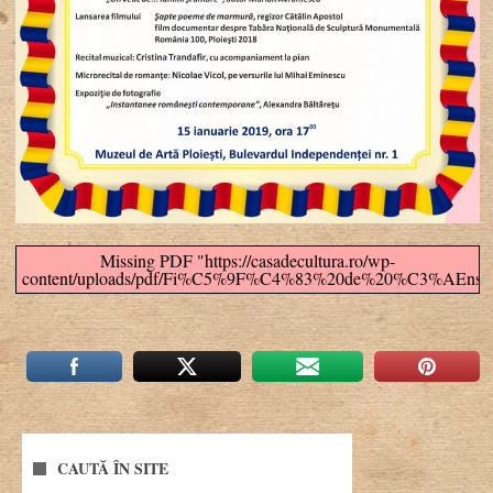
Missing PDF "https://casadecultura.ro/wp-
content/uploads/pdf/Fi%C5%9F%C4%83%20de%20%C3%AEnscri
CAUTĂ ÎN SITE