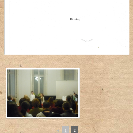
◄
1
2