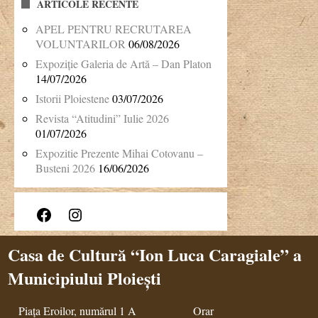
ARTICOLE RECENTE
APEL PENTRU RECRUTAREA
VOLUNTARILOR
06/08/2026
Expoziție Galeria de Artă – Dan Platon
14/07/2026
Istorii Ploiestene
03/07/2026
Revista “Atitudini” Iulie 2026
01/07/2026
Expozitie Prezente Mihai Cotovanu –
Busteni 2026
16/06/2026
Facebook
Instagram
Casa de Cultură “Ion Luca Caragiale” a
Municipiului Ploiești
Piața Eroilor, numărul 1 A
Orar